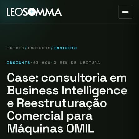
INÍCIO
/
INSIGHTS
/
INSIGHTS
INSIGHTS
·
03 AGO
·
3 MIN DE LEITURA
Case: consultoria em
Business Intelligence
e Reestruturação
Comercial para
Máquinas OMIL