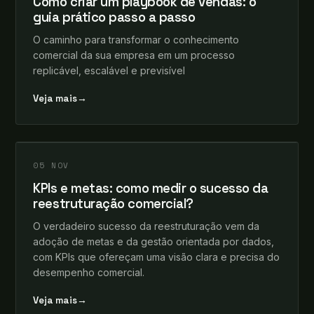
Como criar um playbook de vendas: o
guia prático passo a passo
O caminho para transformar o conhecimento
comercial da sua empresa em um processo
replicável, escalável e previsível
Veja mais
→
leosomma
+
INSIGHTS
05 NOV
KPIs e metas: como medir o sucesso da
reestruturação comercial?
O verdadeiro sucesso da reestruturação vem da
adoção de metas e da gestão orientada por dados,
com KPIs que ofereçam uma visão clara e precisa do
desempenho comercial.
Veja mais
→