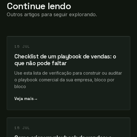
Continue lendo
Outros artigos para seguir explorando.
leosomma
+
INSIGHTS
15 JUL
Checklist de um playbook de vendas: o
que não pode faltar
Use esta lista de verificação para construir ou auditar
o playbook comercial da sua empresa, bloco por
bloco
Veja mais
→
leosomma
+
INSIGHTS
15 JUL