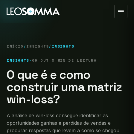
INÍCIO
/
INSIGHTS
/
INSIGHTS
INSIGHTS
·
09 OUT
·
5 MIN DE LEITURA
O que é e como
construir uma matriz
win-loss?
A análise de win-loss consegue identificar as
oportunidades ganhas e perdidas de vendas e
procurar respostas que levem a como se chegou