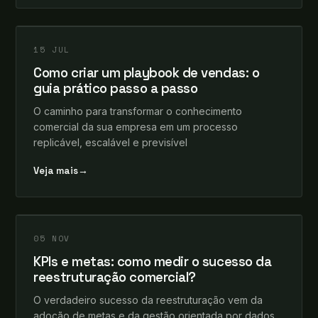
leosomma
+
INSIGHTS
15 JUL
Como criar um playbook de vendas: o
guia prático passo a passo
O caminho para transformar o conhecimento
comercial da sua empresa em um processo
replicável, escalável e previsível
Veja mais
→
leosomma
+
INSIGHTS
05 NOV
KPIs e metas: como medir o sucesso da
reestruturação comercial?
O verdadeiro sucesso da reestruturação vem da
adoção de metas e da gestão orientada por dados,