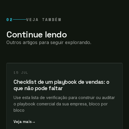
02
VEJA TAMBÉM
Continue lendo
Outros artigos para seguir explorando.
leosomma
+
INSIGHTS
15 JUL
Checklist de um playbook de vendas: o
que não pode faltar
Use esta lista de verificação para construir ou auditar
o playbook comercial da sua empresa, bloco por
bloco
Veja mais
→