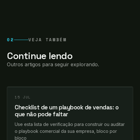
02
VEJA TAMBÉM
Continue lendo
Outros artigos para seguir explorando.
leosomma
+
INSIGHTS
15 JUL
Checklist de um playbook de vendas: o
que não pode faltar
Use esta lista de verificação para construir ou auditar
o playbook comercial da sua empresa, bloco por
bloco