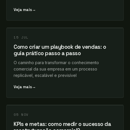
Veja mais
→
leosomma
+
INSIGHTS
15 JUL
Como criar um playbook de vendas: o
guia prático passo a passo
O caminho para transformar o conhecimento
comercial da sua empresa em um processo
replicável, escalável e previsível
Veja mais
→
leosomma
+
INSIGHTS
05 NOV
KPIs e metas: como medir o sucesso da