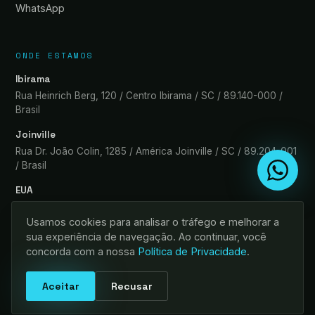
WhatsApp
ONDE ESTAMOS
Ibirama
Rua Heinrich Berg, 120 / Centro Ibirama / SC / 89.140-000 /
Brasil
Joinville
Rua Dr. João Colin, 1285 / América Joinville / SC / 89.204-001
/ Brasil
EUA
1420 Celebration Blvd Ste 200 Kissimmee / FL / 34747-5162
Usamos cookies para analisar o tráfego e melhorar a
sua experiência de navegação. Ao continuar, você
concorda com a nossa
Política de Privacidade
.
©
2026
Leonardo Sommariva. Todos os direitos reservados.
Aceitar
Recusar
Política de Privacidade