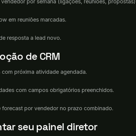
vendedor
por
semana
(
ligações
,
reuniões
,
propostas
)
how
em
reuniões
marcadas
.
de
resposta
a lead novo.
oção de CRM
s
com
próxima
atividade
agendada
.
idades
com campos
obrigatórios
preenchidos
.
 forecast
por
vendedor
no
prazo
combinado
.
tar seu painel diretor