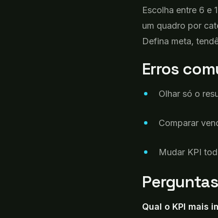
Escolha
entre 6 e 1
um quadro por cate
Defina meta, tendê
Erros
comu
Olhar
só
o
res
Comparar
ven
Mudar KPI
tod
Pergunta
Qual o KPI
mais i