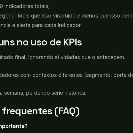
0 indicadores totais,
goria. Mais que isso vira ruído e menos que isso per
ncia e alerta para cada indicador.
ns no uso de KPIs
ultado
final,
ignorando
atividades
que
o
antecedem
.
dedores
com
contextos
diferentes
(
segmento
,
porte
d
a
semana
,
perdendo
série
histórica
.
s
frequentes (FAQ)
mportante?