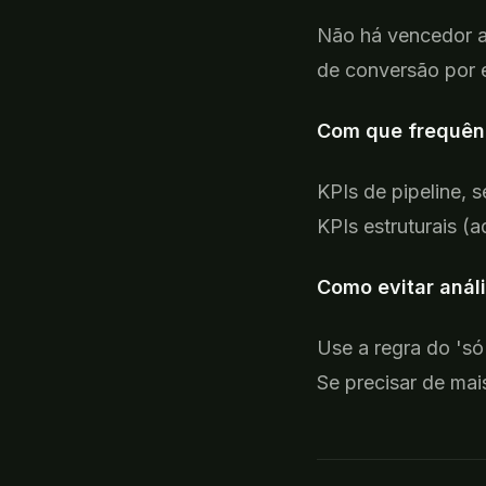
Não
há vencedor a
de conversão por 
Com
que frequên
KPIs de pipeline,
s
KPIs estruturais (
Como
evitar anál
Use a
regra do 'só
Se precisar de ma