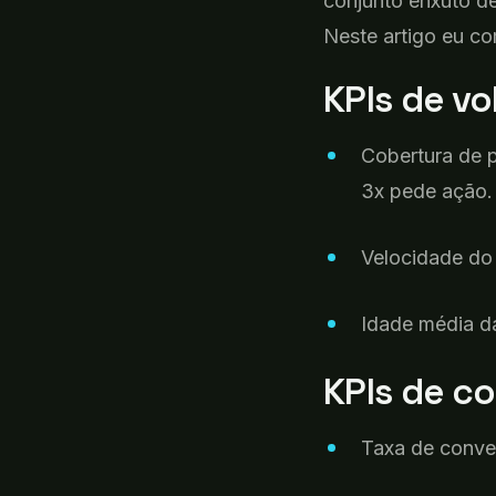
conjunto enxuto de
Neste artigo eu c
KPIs de v
Cobertura
de p
3x
pede
ação
.
Velocidade
do 
Idade
média
d
KPIs de
co
Taxa de
conve