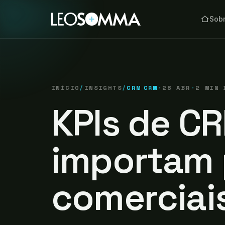
Sob
INÍCIO
/
INSIGHTS
/
CRM
CRM
·
28 ABR
·
2 MIN 
KPIs de C
importam 
comerciai