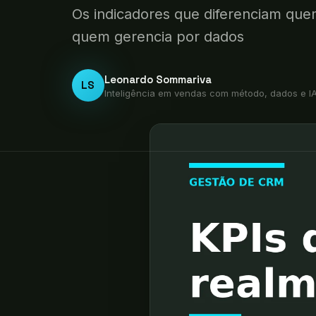
Os indicadores que diferenciam quem
quem gerencia por dados
Leonardo Sommariva
LS
Inteligência em vendas com método, dados e I