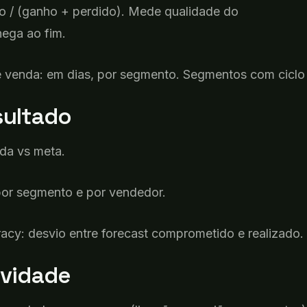
o
/ (
ganho
+
perdido
). Mede
qualidade
do
hega
ao
fim
.
e
venda
:
em
dias
,
por
segmento
.
Segmentos
com
ciclo
sultado
ada
vs meta.
por
segmento
e
por
vendedor
.
racy:
desvio
entre forecast
comprometido
e
realizado
.
ividade