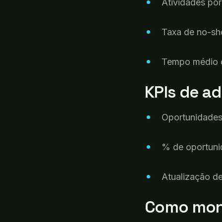
Atividades
por
Taxa de no-s
Tempo
médio
KPIs de
ad
Oportunidade
%
de
oportun
Atualização
de
Como
mon