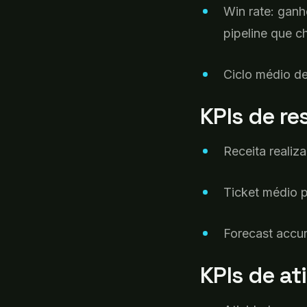
Win rate:
ganh
pipeline
que
c
Ciclo
médio
d
KPIs de
re
Receita
realiz
Ticket
médio
Forecast accu
KPIs de
at