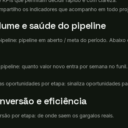
 KPIs que permitam decidir rápido e com clareza.
ompartilho os indicadores que acompanho em todo proj
olume e
saúde do pipeline
ipeline: pipeline
em
aberto
/ meta do
período
.
Abaixo
pipeline:
quanto
valor novo
entra
por
semana
no
funil
.
as
oportunidades
por
etapa
:
sinaliza
oportunidades
pa
nversão e eficiência
rsão
por
etapa
: de
onde
saem
os
gargalos
reais.