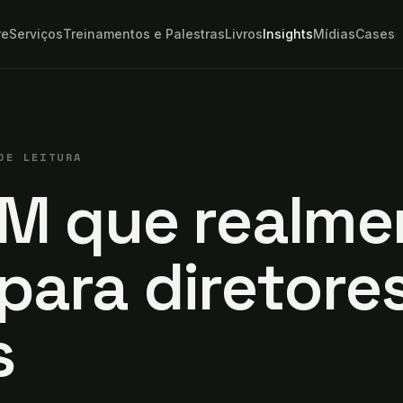
re
Serviços
Treinamentos e Palestras
Livros
Insights
Mídias
Cases
DE LEITURA
RM que realme
para diretore
s