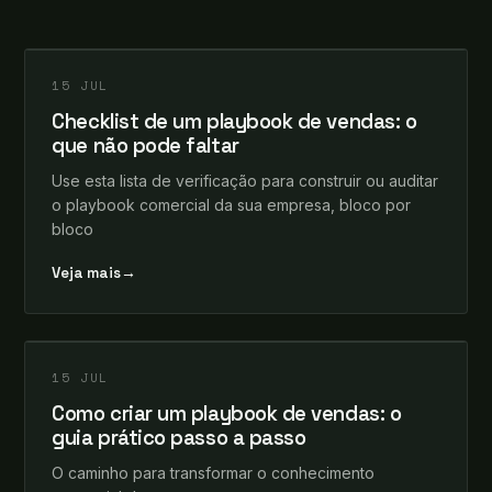
leosomma
+
INSIGHTS
15 JUL
Checklist de um playbook de vendas: o
que não pode faltar
Use esta lista de verificação para construir ou auditar
o playbook comercial da sua empresa, bloco por
bloco
Veja mais
→
leosomma
+
INSIGHTS
15 JUL
Como criar um playbook de vendas: o
guia prático passo a passo
O caminho para transformar o conhecimento