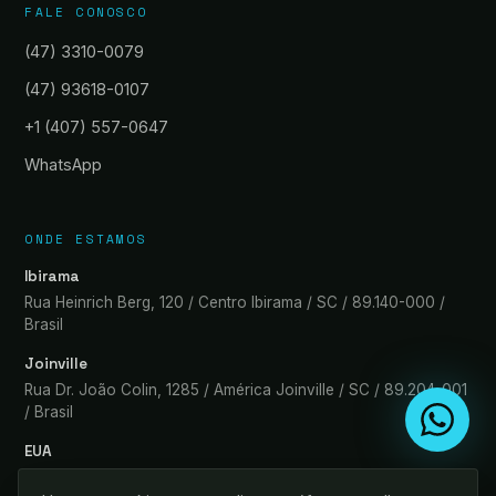
FALE CONOSCO
(47) 3310-0079
(47) 93618-0107
+1 (407) 557-0647
WhatsApp
ONDE ESTAMOS
Ibirama
Rua Heinrich Berg, 120 / Centro Ibirama / SC / 89.140-000 /
Brasil
Joinville
Rua Dr. João Colin, 1285 / América Joinville / SC / 89.204-001
/ Brasil
EUA
1420 Celebration Blvd Ste 200 Kissimmee / FL / 34747-5162