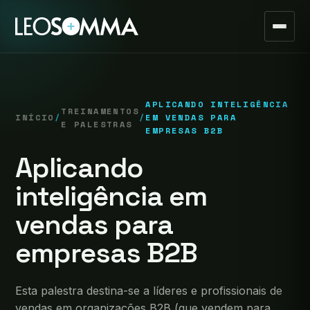
APLICANDO INTELIGÊNCIA
TREINAMENTOS
INÍCIO
/
/
EM VENDAS PARA
E PALESTRAS
EMPRESAS B2B
Aplicando
inteligência em
vendas para
empresas B2B
Esta palestra destina-se a líderes e profissionais de
vendas em organizações B2B (que vendem para